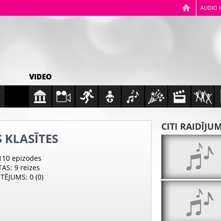
AUDIO 
VIDEO
CITI RAIDĪJU
 KLASĪTES
 110 epizodes
TAS
: 9 reizes
RTĒJUMS
: 0 (0)