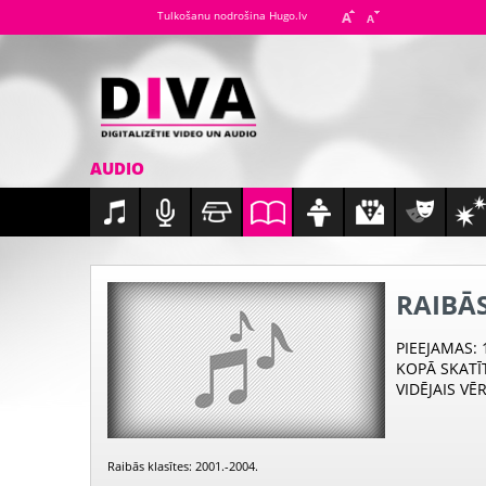
Tulkošanu nodrošina Hugo.lv
AUDIO
RAIBĀS
PIEEJAMAS
:
KOPĀ SKATĪ
VIDĒJAIS VĒ
Raibās klasītes: 2001.-2004.