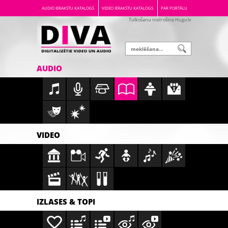
AUDIO IERAKSTU KATALOGS
VIDEO IERAKSTU KATALOGS
PAR PORTĀLU
Tulkošanu nodrošina Hugo.lv
AUDIO
VIDEO
IZLASES & TOPI