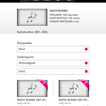
RADIOBUMBA
PIEEJAMAS
: 346 epizodes
KOPĀ SKATĪTAS
: 190 reizes
VIDĒJAIS VĒRTĒJUMS
: 0 (0)
Radiobumba: 2001.-2002.
Pieejamība:
Visur
Sakārtojums:
Hronoloģiski
(visi)
RADIO BUMBA 2001.05.30.
RADIO BUMBA 2001.05.31.
2001-05-30
2001-05-31