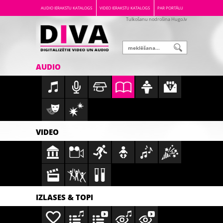
AUDIO IERAKSTU KATALOGS
VIDEO IERAKSTU KATALOGS
PAR PORTĀLU
Tulkošanu nodrošina Hugo.lv
AUDIO
VIDEO
IZLASES & TOPI