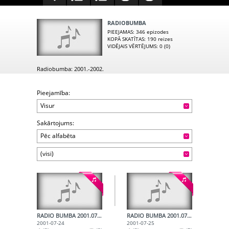
RADIOBUMBA
PIEEJAMAS
: 346 epizodes
KOPĀ SKATĪTAS
: 190 reizes
VIDĒJAIS VĒRTĒJUMS
: 0 (0)
Radiobumba: 2001.-2002.
Pieejamība:
Visur
Sakārtojums:
Pēc alfabēta
(visi)
RADIO BUMBA 2001.07.24.
RADIO BUMBA 2001.07.25.
2001-07-24
2001-07-25