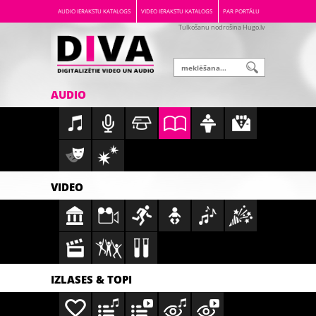
AUDIO IERAKSTU KATALOGS
VIDEO IERAKSTU KATALOGS
PAR PORTĀLU
Tulkošanu nodrošina Hugo.lv
AUDIO
VIDEO
IZLASES & TOPI