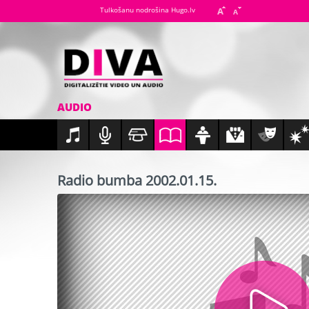
Tulkošanu nodrošina Hugo.lv
AUDIO
Radio bumba 2002.01.15.