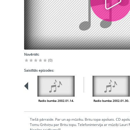
Novērtēt:
(0)
Saistītās epizodes:
Radio bumba 2002.01.14.
Radio bumba 2002.01.30.
Tiešā pārraide. Par un ap mūziku. Britu topa apskats. CD apska
Tomu Grēviņu par Britu topu. Telefonintervija ar mūziķi Lauri 
Nepilns raidījums!!!