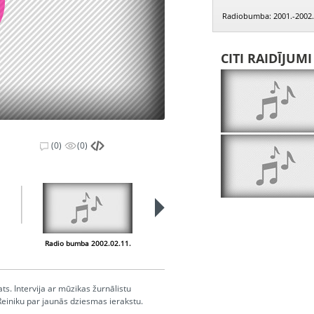
Radiobumba: 2001.-2002.
CITI RAIDĪJUM
(0)
(0)
Radio bumba 2002.02.11.
Radio bumba 2002.02.12.
ts. Intervija ar mūzikas žurnālistu
Reiniku par jaunās dziesmas ierakstu.