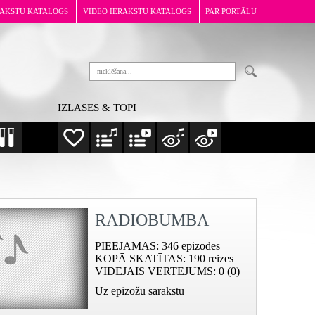
RAKSTU KATALOGS
VIDEO IERAKSTU KATALOGS
PAR PORTĀLU
IZLASES & TOPI
RADIOBUMBA
PIEEJAMAS
: 346 epizodes
KOPĀ SKATĪTAS
: 190 reizes
VIDĒJAIS VĒRTĒJUMS
: 0 (0)
Uz epizožu sarakstu