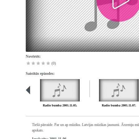
Novērtēt:
(0)
Saistītās epizodes:
Radio bumba 2001.11.05.
Radio bumba 2001.11.07.
Tiešā pārraide. Par un ap mūziku. Latvijas mūzikas jaunumi. Ārzemju mū
apskats.