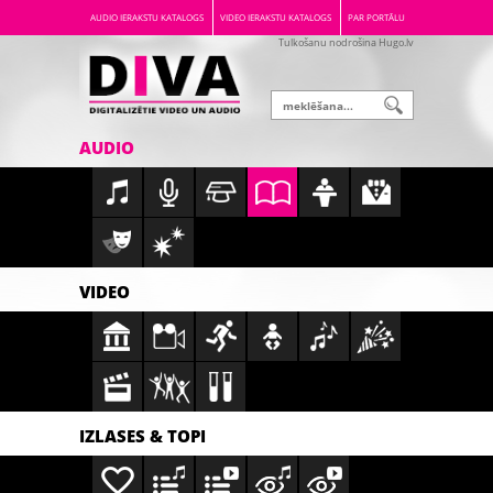
AUDIO IERAKSTU KATALOGS
VIDEO IERAKSTU KATALOGS
PAR PORTĀLU
Tulkošanu nodrošina Hugo.lv
AUDIO
VIDEO
IZLASES & TOPI