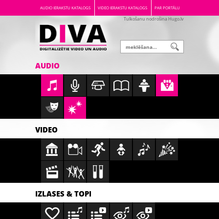
AUDIO IERAKSTU KATALOGS
VIDEO IERAKSTU KATALOGS
PAR PORTĀLU
Tulkošanu nodrošina Hugo.lv
AUDIO
VIDEO
IZLASES & TOPI