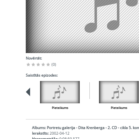
Novērtēt:
(0)
Saistītās epizodes:
Pieteikums
Pieteikums
Albums:
Portretu galerija - Dita Krenberga - 2. CD - cikla 5. ko
Ierakstīts:
2002-04-12
Hronometrāža:
0:08:50,577