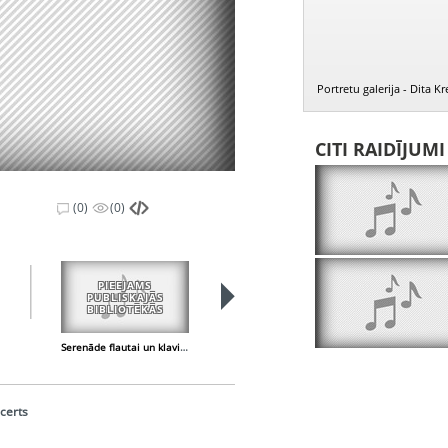
Portretu galerija - Dita K
CITI RAIDĪJUM
(0)
(0)
PIEEJAMS
PIEEJAMS
PUBLISKAJĀS
PUBLISKAJĀS
BIBLIOTĒKĀS
BIBLIOTĒKĀS
Serenāde flautai un klavierēm
Tamburīns - flautai un klavierēm
ncerts