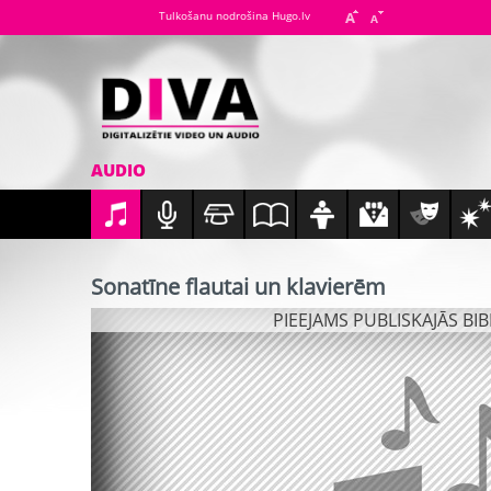
Tulkošanu nodrošina Hugo.lv
AUDIO
Sonatīne flautai un klavierēm
PIEEJAMS PUBLISKAJĀS BI