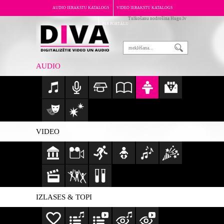
AUDIO IERAKSTU KATALOGS
VIDEO IERAKSTU KATALOGS
Tulkošanu nodrošina Hugo.lv
PAR PORTĀLU
AUDIO
VIDEO
IZLASES & TOPI