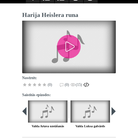
Harija Heislera runa
Novērtēt:
(0)
(0)
(15)
Saistītās epizodes:
Valda Artava uzstāšanās
Valda Luksa galvārds