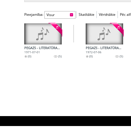
Pieejamība:
Skatītākie
Vērtētākie
Pēc al
Visur
PEGAZS - LITERATŪRAS RADIOŽURNĀLS 1971. JŪLIJS
PEGAZS - LITERATŪRAS RADIOŽURNĀLS 1972. JŪLIJĀ
1971-07-01
1972-07-06
(0)
(5)
(0)
(5)