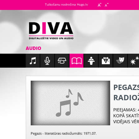
Tulkošanu nodrošina Hugo.lv
AUDIO
PEGAZS
RADIO
PIEEJAMAS
:
KOPĀ SKATĪ
VIDĒJAIS VĒ
Pegazs - literatūras radiožurnāls: 1971.07.