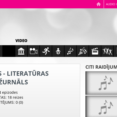
AUDIO 
VIDEO
CITI RAIDĪJU
 - LITERATŪRAS
ŽURNĀLS
 4 epizodes
TAS
: 18 reizes
RTĒJUMS
: 0 (0)