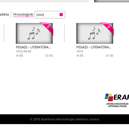
fabēta
Hronoloģiski
(visi)
PEGAZS - LITERATŪRAS RADIOŽURNĀLS 1972. SEPTEMBRIS
PEGAZS - LITERATŪRAS RADIOŽURNĀLS 1973. G. APRĪLIS
1972-09-05
1973
(0)
(5)
(0)
(3)
© 2015 Kultūras informācijas sistēmu centrs