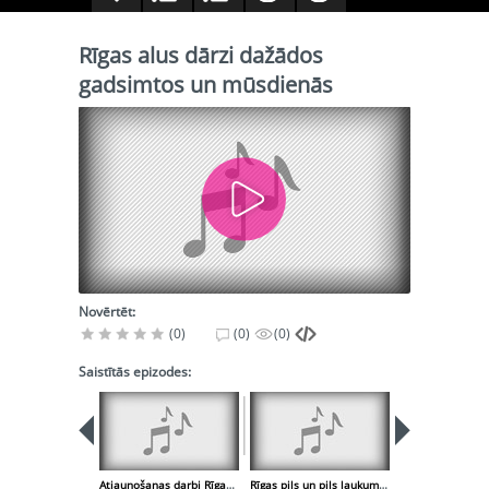
Rīgas alus dārzi dažādos
gadsimtos un mūsdienās
Novērtēt:
(0)
(0)
(0)
Saistītās epizodes:
Atjaunošanas darbi Rīgas rātslaukumā
Rīgas pils un pils laukuma vēsture