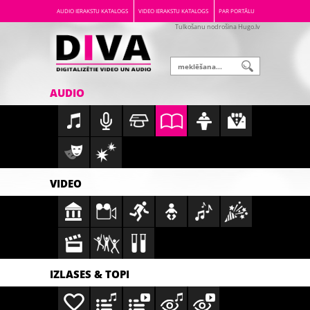
AUDIO IERAKSTU KATALOGS
VIDEO IERAKSTU KATALOGS
PAR PORTĀLU
Tulkošanu nodrošina Hugo.lv
AUDIO
VIDEO
IZLASES & TOPI