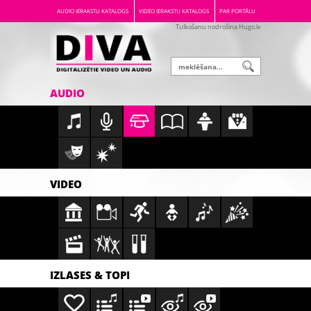
AUDIO IERAKSTU KATALOGS
VIDEO IERAKSTU KATALOGS
PAR PORTĀLU
Tulkošanu nodrošina Hugo.lv
AUDIO
VIDEO
IZLASES & TOPI