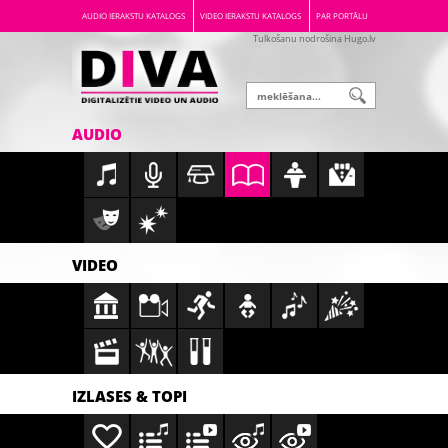
AUDIO IERAKSTU KATALOGS
VIDEO IERAKSTU KATALOGS
PAR PORTĀLU
Tulkošanu nodrošina Hugo.lv
AUDIO
VIDEO
IZLASES & TOPI