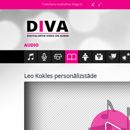
Tulkošanu nodrošina Hugo.lv
AUDIO
Leo Kokles personālizstāde