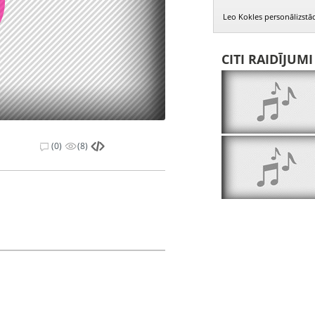
Leo Kokles personālizstā
CITI RAIDĪJUM
(0)
(8)
 Baumane Aija (baleta māksliniece), Pauls
apteinis)