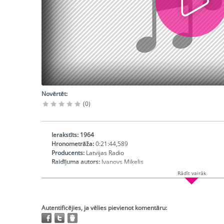
Novērtēt:
(0)
Ierakstīts:
1964
Hronometrāža:
0:21:44,589
Producents:
Latvijas Radio
Raidījuma autors:
Ivanovs Miķelis
Izpildītājs:
Kokle Leo (gleznotājs), Krauklis Olģerts (arhitekts),
Rādīt vairāk
Raimonds (komponists), Tāls Mihails (šahists), Līdaks Harijs (k
Raidījuma vadītājs:
Amatniece Lauma
Operators:
Vēvere Jadviga
Apakškategorija:
Kultūrizglītojošā raidījuma ieraksts
Autentificējies, ja vēlies pievienot komentāru:
Ieraksta vieta:
Latvijas Radio