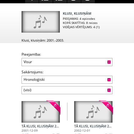
KLUSI, KLUSIŅĀM
PIEEJAMAS
: 4 epizodes
KOPĀ SKATĪTAS
: 8 reizes
VIDĒJAIS VĒRTĒJUMS
: 4 (1)
Klusi, klusiņām: 2001.-2003.
Pieejamība:
Visur
Sakārtojums:
Hronoloģiski
(visi)
TĀ KLUSI, KLUSIŅĀM 2001.12.09.
TĀ KLUSI, KLUSIŅĀM 2002.12.01.
2001-12-09
2002-12-01