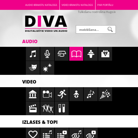
AUDIO IERAKSTU KATALOGS
VIDEO IERAKSTU KATALOGS
PAR PORTĀLU
Tulkošanu nodrošina Hugo.lv
AUDIO
VIDEO
IZLASES & TOPI