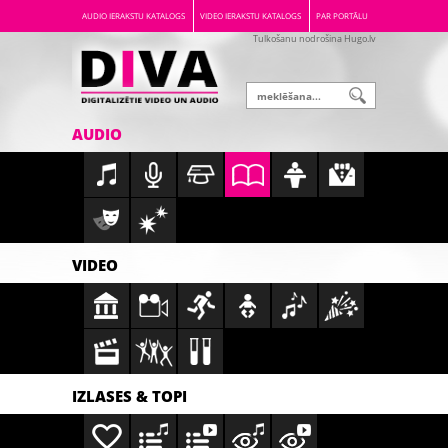
AUDIO IERAKSTU KATALOGS
VIDEO IERAKSTU KATALOGS
PAR PORTĀLU
Tulkošanu nodrošina Hugo.lv
AUDIO
VIDEO
IZLASES & TOPI