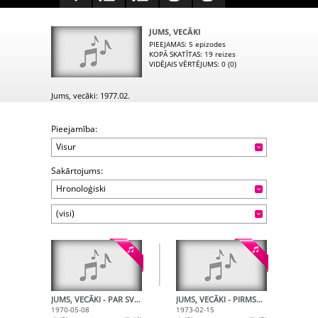
JUMS, VECĀKI
PIEEJAMAS
: 5 epizodes
KOPĀ SKATĪTAS
: 19 reizes
VIDĒJAIS VĒRTĒJUMS
: 0 (0)
Jums, vecāki: 1977.02.
Pieejamība:
Visur
Sakārtojums:
Hronoloģiski
(visi)
JUMS, VECĀKI - PAR SVĒTKU SVINĒŠANU ĢIMENĒ
JUMS, VECĀKI - PIRMSSKOLAS VECUMA BĒRNU VALODAS ATTĪSTĪŠANA
1970-05-08
1973-02-15