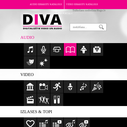
AUDIO IERAKSTU KATALOGS
VIDEO IERAKSTU KATALOGS
Tulkošanu nodrošina Hugo.lv
PAR PORTĀLU
AUDIO
VIDEO
IZLASES & TOPI