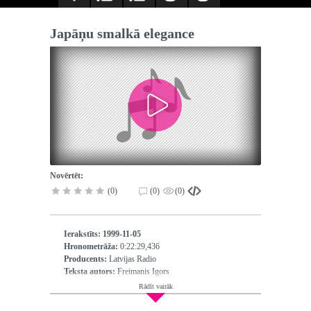
Japāņu smalkā elegance
Novērtēt:
(0)
(0)
(0)
Ierakstīts:
1999-11-05
Hronometrāža:
0:22:29,436
Producents:
Latvijas Radio
Teksta autors:
Freimanis Igors
Izpildītājs:
Freimanis Igors, Oša Aija
Rādīt vairāk
Redaktors:
Oša Aija
Operators:
Briede Olga