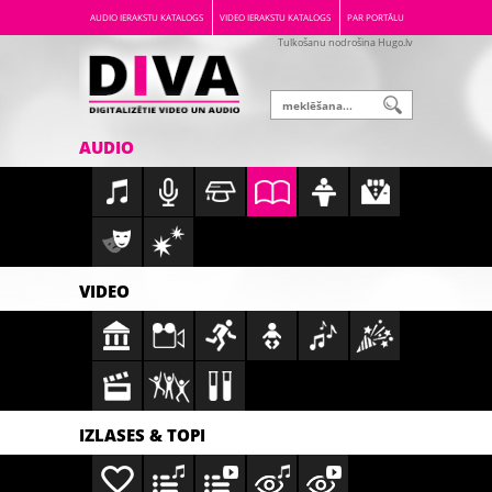
AUDIO IERAKSTU KATALOGS
VIDEO IERAKSTU KATALOGS
PAR PORTĀLU
Tulkošanu nodrošina Hugo.lv
AUDIO
VIDEO
IZLASES & TOPI