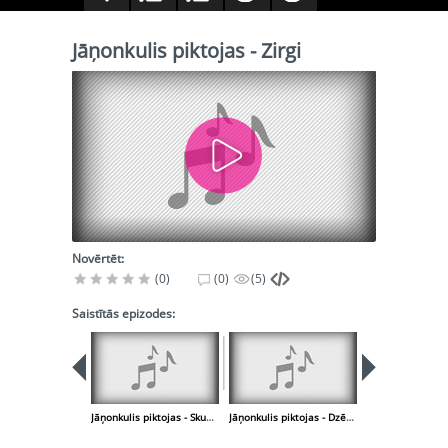
Jāņonkulis piktojas - Zirgi
Novērtēt:
(0)
(0)
(5)
Saistītās epizodes:
Jāņonkulis piktojas - Skudras
Jāņonkulis piktojas - Dzērves
Jāņonkulis piktoj