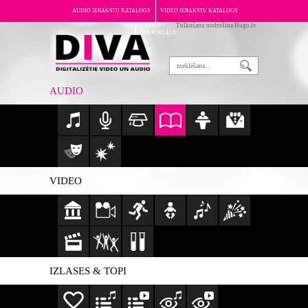
AUDIO IERAKSTU KATALOGS
VIDEO IERAKSTU KATALOGS
Tulkošanu nodrošina Hugo.lv
PAR PORTĀLU
AUDIO
VIDEO
IZLASES & TOPI