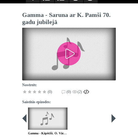
Gamma - Saruna ar K. Pamši 70.
gadu jubilejā
Novērtēt:
(0)
(0)
(2)
Saistītās epizodes:
Gamma - Kāpēcīši. O. Vācietis