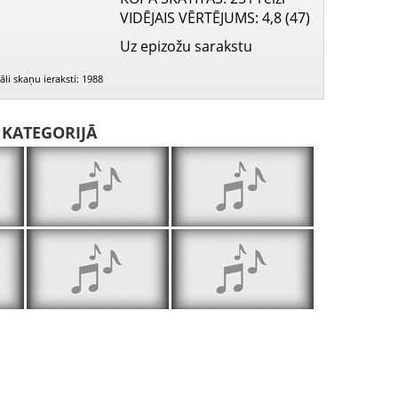
VIDĒJAIS VĒRTĒJUMS
: 4,8 (47)
Uz epizožu sarakstu
li skaņu ieraksti: 1988
I KATEGORIJĀ
Krievzemes kristīšanas 1000 gadu jubilejas sarīkojums 1988. g. - M. Kosteņecka
Krievzemes kristīšanas 1000 gadu jubilejas sarīkojums 1988. g. - M. Kosteņecka, G. Antipovs