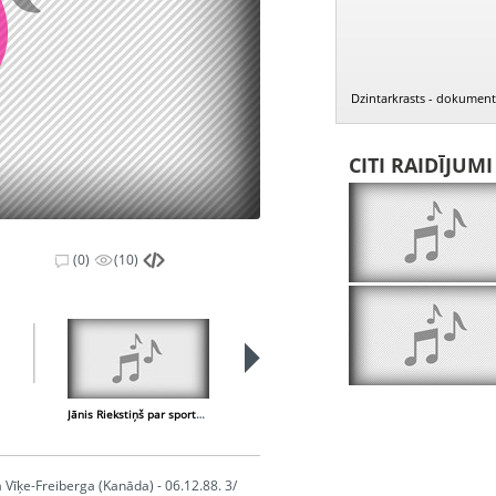
Dzintarkrasts - dokumentā
CITI RAIDĪJUM
(0)
(10)
Jānis Riekstiņš par sportu 30. gados Latvijā
Hugo Legzdiņš par zemūdenes "Ronis" likteni
ra Vīķe-Freiberga (Kanāda) - 06.12.88. 3/