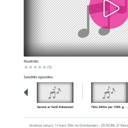
Novērtēt:
(5)
Saistītās epizodes:
Saruna ar Valdi Krāslavieti
Tālis Zālītis par 1949. g. deportāciju
Ieraksta saturs: 1/ Ivars Sīlis no Grenlandes - 20.03.88. 2/ Vai