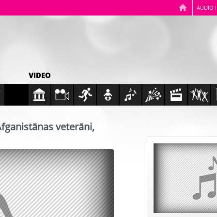
AUDIO 
VIDEO
 Afganistānas veterāni,