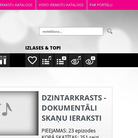
IERAKSTU KATALOGS
VIDEO IERAKSTU KATALOGS
PAR PORTĀLU
IZLASES & TOPI
DZINTARKRASTS -
DOKUMENTĀLI
SKAŅU IERAKSTI
PIEEJAMAS
: 23 epizodes
KOPĀ SKATĪTAS
: 251 reizi