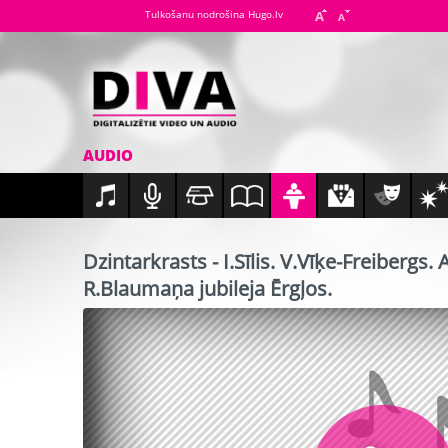
Tulkošanu nodrošina Hugo.lv
AUDIO
Dzintarkrasts - I.Sīlis. V.Vīķe-Freibergs.
R.Blaumaņa jubileja Ērgļos.