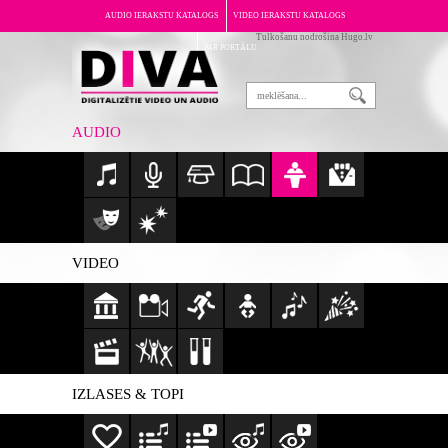
AUDIO IERAKSTU KATALOGS
VIDEO IERAKSTU KATALOGS
Tulkošanu nodrošina Hugo.lv
PAR PORTĀLU
AUDIO
VIDEO
IZLASES & TOPI