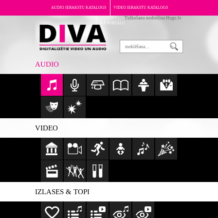
AUDIO IERAKSTU KATALOGS
VIDEO IERAKSTU KATALOGS
Tulkošanu nodrošina Hugo.lv
PAR PORTĀLU
AUDIO
VIDEO
IZLASES & TOPI