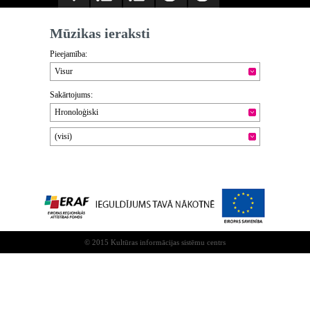
Mūzikas ieraksti
Pieejamība:
Visur
Sakārtojums:
Hronoloģiski
(visi)
© 2015 Kultūras informācijas sistēmu centrs