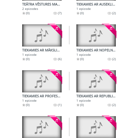
TEĀTRA VĒSTURES MAZZINĀMĀS LAPPUSES
TIEKAMIES AR AUSEKLI BAUŠĶENIEKU
2 epizodes
1 epizode
(0)
(7)
(0)
(2)
TIEKAMIES AR MĀKSLINIEKU BRUNO AIDI
TIEKAMIES AR NOPELNIEM BAGĀTO MĀKSLAS DARBINIEKU RŪDOLFU PINNI
1 epizode
1 epizode
(0)
(6)
(0)
(2)
TIEKAMIES AR PROFESORU INDULI ZARIŅU 60. GADU JUBILEJĀ
TIEKAMIES AR REPUBLIKAS TAUTAS MĀKSLINIEKU ROMI BĒMU
1 epizode
1 epizode
(0)
(1)
(0)
(2)