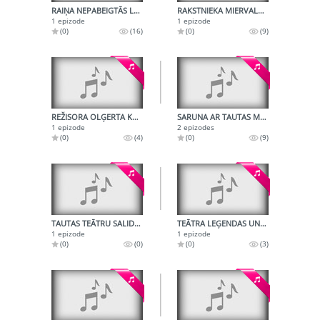
RAIŅA NEPABEIGTĀS LUGAS: ALEKSANDRS, KURBADS, GILGAMEŠS, LIELAIS ZAGLIS TUTHANS
RAKSTNIEKA MIERVALDA BIRZES DRAMATURĢIJA
1 epizode
1 epizode
(0)
(16)
(0)
(9)
REŽISORA OLĢERTA KRODERA DAIĻRADE
SARUNA AR TAUTAS MĀKSLINIECI MAIJU TABAKU
1 epizode
2 epizodes
(0)
(4)
(0)
(9)
TAUTAS TEĀTRU SALIDOJUMS SMILTENĒ
TEĀTRA LEĢENDAS UN TO VĀCĒJA - LILIJAI DZENEI 60
1 epizode
1 epizode
(0)
(0)
(0)
(3)