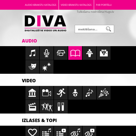
AUDIO IERAKSTU KATALOGS
VIDEO IERAKSTU KATALOGS
PAR PORTĀLU
Tulkošanu nodrošina Hugo.lv
AUDIO
VIDEO
IZLASES & TOPI