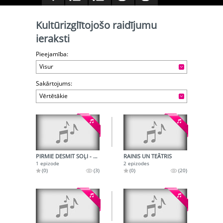
Kultūrizglītojošo raidījumu
ieraksti
Pieejamība:
Visur
Sakārtojums:
Vērtētākie
PIRMIE DESMIT SOĻI - PAR ROBERTU ZĒBERGU
RAINIS UN TEĀTRIS
1 epizode
2 epizodes
(0)
(3)
(0)
(20)