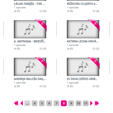
LIELAIS SMEJĒJS - PAR AKTIERI GUSTAVU ŽIBALTU
REŽISORA OLĢERTA KRODERA DAIĻRADE
1 epizode
1 epizode
(0)
(4)
(0)
(4)
A. AMTMAŅA - BRIEDĪŠA RUNA
AKTIERA LEONA KRIVĀNA RADIOPORTRETS
1 epizode
1 epizode
(0)
(3)
(0)
(3)
ANDREJA BALOŽA DAIĻRADE
ES DIVAS DZĪVES GRIBU REIZĒ DZĪVOT - RADIOKOMPOZĪCIJA
1 epizode
1 epizode
(0)
(3)
(0)
(3)
...
4
5
6
7
8
9
10
11