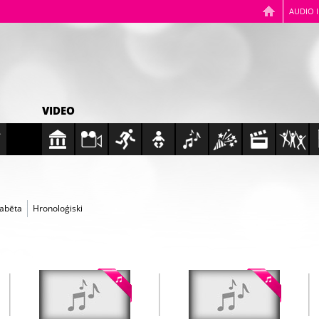
AUDIO 
VIDEO
fabēta
Hronoloģiski