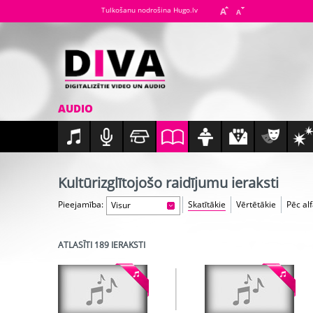
Tulkošanu nodrošina Hugo.lv
AUDIO
Kultūrizglītojošo raidījumu ieraksti
Pieejamība:
Skatītākie
Vērtētākie
Pēc al
Visur
ATLASĪTI 189 IERAKSTI