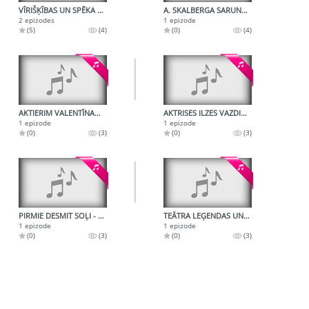
VĪRIŠĶĪBAS UN SPĒKA MĀKSLA
A. SKALBERGA SARUNA AR KINO REŽISORU R. KALNIŅU
2 epizodes
1 epizode
(5)
(4)
(0)
(4)
AKTIERIM VALENTĪNAM SKULMEM - 60
AKTRISES ILZES VAZDIKAS RADIOPORTRETS
1 epizode
1 epizode
(0)
(3)
(0)
(3)
PIRMIE DESMIT SOĻI - PAR ROBERTU ZĒBERGU
TEĀTRA LEĢENDAS UN TO VĀCĒJA - LILIJAI DZENEI 60
1 epizode
1 epizode
(0)
(3)
(0)
(3)