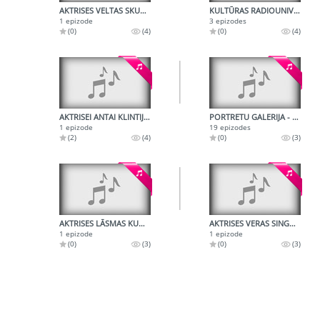
AKTRISES VELTAS SKURSTENES DAIĻRADE
KULTŪRAS RADIOUNIVERSITĀTE
1 epizode
3 epizodes
(0)
(4)
(0)
(4)
AKTRISEI ANTAI KLINTIJ - 100
PORTRETU GALERIJA - BASBARITONS EGILS SILIŅŠ
1 epizode
19 epizodes
(2)
(4)
(0)
(3)
AKTRISES LĀSMAS KUGRĒNAS RADIOPORTRETS
AKTRISES VERAS SINGAJEVSKAS RADIOPORTRETS SAKARĀ AR AKTRISES 60 GADU JUBILEJU
1 epizode
1 epizode
(0)
(3)
(0)
(3)