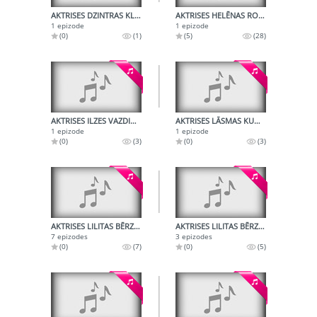
AKTRISES DZINTRAS KLĒTNIECES RADIOPORTRETS
AKTRISES HELĒNAS ROMANOVAS DAIĻRADE
1 epizode
1 epizode
(0)
(1)
(5)
(28)
AKTRISES ILZES VAZDIKAS RADIOPORTRETS
AKTRISES LĀSMAS KUGRĒNAS RADIOPORTRETS
1 epizode
1 epizode
(0)
(3)
(0)
(3)
AKTRISES LILITAS BĒRZIŅAS DAIĻRADE
AKTRISES LILITAS BĒRZIŅAS JUBILEJAS VAKARA IERAKSTS
7 epizodes
3 epizodes
(0)
(7)
(0)
(5)