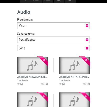
Audio
Pieejamība:
Visur
Sakārtojums:
Pēc alfabēta
(visi)
AKTRISEI ANDAI ZAICEI - 50
AKTRISEI ANTAI KLINTIJ - 100
1 epizode
1 epizode
(0)
(2)
(2)
(4)