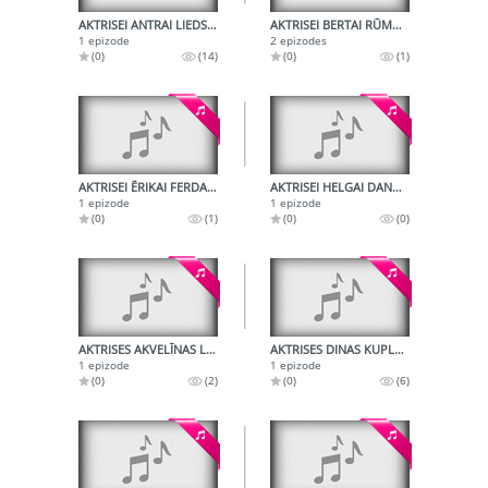
AKTRISEI ANTRAI LIEDSKALNIŅAI - 70
AKTRISEI BERTAI RŪMNIECEI - 120. AKTIERIM VOLDEMĀRAM ŠVARCAM - 100
1 epizode
2 epizodes
(0)
(14)
(0)
(1)
AKTRISEI ĒRIKAI FERDAI - 80
AKTRISEI HELGAI DANCBERGAI - 50
1 epizode
1 epizode
(0)
(1)
(0)
(0)
AKTRISES AKVELĪNAS LĪVMANES RADIOPORTRETS
AKTRISES DINAS KUPLES DAIĻRADE
1 epizode
1 epizode
(0)
(2)
(0)
(6)