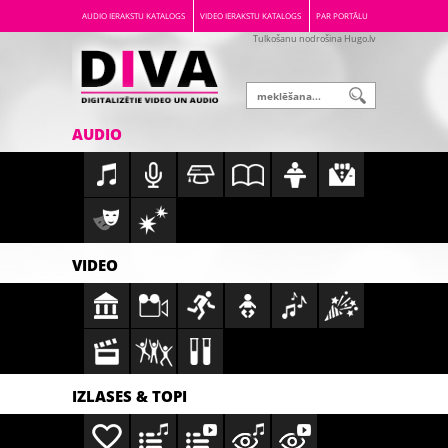
AUDIO IERAKSTU KATALOGS
VIDEO IERAKSTU KATALOGS
PAR PORTĀLU
Tulkošanu nodrošina Hugo.lv
AUDIO
VIDEO
IZLASES & TOPI