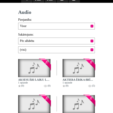
Audio
Pieejamība:
Visur
Sakārtojums:
Pēc alfabēta
(visi)
AKSESUĀRI LAIKU LOKOS
AKTIERA ĒRIKA BRĪTIŅA DAIĻRADE
1 epizode
1 epizode
(0)
(0)
(0)
(5)