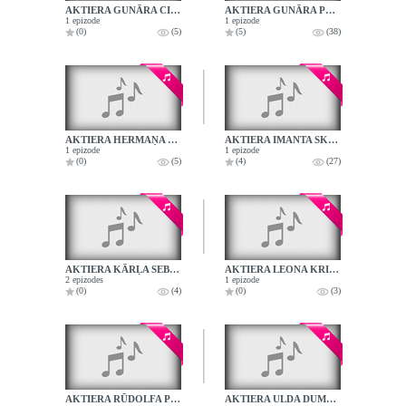
AKTIERA GUNĀRA CILINSKA DAIĻRADE
AKTIERA GUNĀRA PLACĒNA RADIOPORTRETS
1 epizode
1 epizode
(0)
(5)
(5)
(38)
AKTIERA HERMAŅA VAZDIKA LOMU GALERIJĀ
AKTIERA IMANTA SKRASTIŅA MONOLOGI
1 epizode
1 epizode
(0)
(5)
(4)
(27)
AKTIERA KĀRĻA SEBRA 50. JUBILEJAS IERAKSTS
AKTIERA LEONA KRIVĀNA RADIOPORTRETS
2 epizodes
1 epizode
(0)
(4)
(0)
(3)
AKTIERA RŪDOLFA PLĒPJA RADIOPORTRETS
AKTIERA ULDA DUMPJA DAIĻRADE