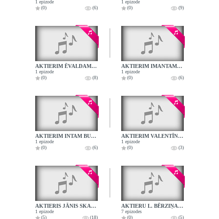
1 epizode
1 epizode
(0)
(6)
(0)
(9)
AKTIERIM ĒVALDAM VALTERAM - 75
AKTIERIM IMANTAM SKRASTIŅAM - 50
1 epizode
1 epizode
(0)
(8)
(0)
(6)
AKTIERIM INTAM BURĀNAM - 50
AKTIERIM VALENTĪNAM SKULMEM - 60
1 epizode
1 epizode
(0)
(6)
(0)
(3)
AKTIERIS JĀNIS SKANIS SVĒTDIENĀS STARP IZRĀDĒM
AKTIERU L. BĒRZIŅAS, J. OŠA UN J. JUROVSKA DAIĻRADE
1 epizode
7 epizodes
(5)
(18)
(0)
(5)