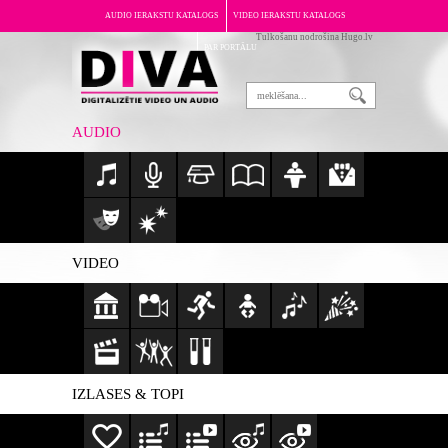
AUDIO IERAKSTU KATALOGS
VIDEO IERAKSTU KATALOGS
Tulkošanu nodrošina Hugo.lv
PAR PORTĀLU
AUDIO
VIDEO
IZLASES & TOPI