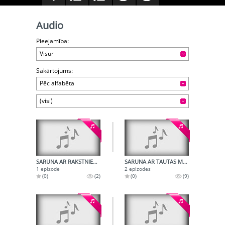
Audio
Pieejamība:
Visur
Sakārtojums:
Pēc alfabēta
(visi)
SARUNA AR RAKSTNIEKU VALENTĪNU JAKOBSONU
SARUNA AR TAUTAS MĀKSLINIECI MAIJU TABAKU
1 epizode
2 epizodes
(0)
(2)
(0)
(9)