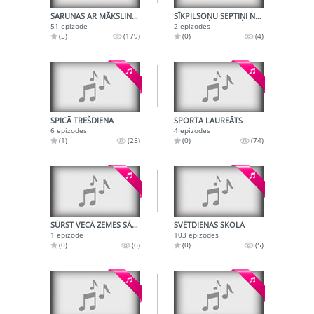
SARUNAS AR MĀKSLINIEKIEM
SĪKPILSOŅU SEPTIŅI NĀVES GRĒKI
51 epizode
2 epizodes
(5)
(179)
(0)
(4)
SPICĀ TREŠDIENA
SPORTA LAUREĀTS
6 epizodes
4 epizodes
(1)
(25)
(0)
(74)
SŪRST VECĀ ZEMES SĀPE - KNUTS SKUJENIEKS PAR TRIMDAS GADIEM
SVĒTDIENAS SKOLA
1 epizode
103 epizodes
(0)
(6)
(0)
(5)