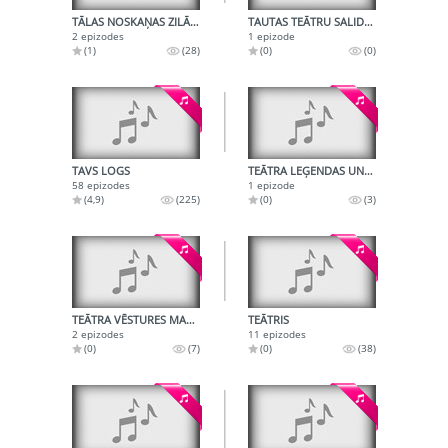
TĀLAS NOSKAŅAS ZILĀ VAKARĀ
TAUTAS TEĀTRU SALIDOJUMS SMILTENĒ
2 epizodes
1 epizode
(1)
(28)
(0)
(0)
TAVS LOGS
TEĀTRA LEĢENDAS UN TO VĀCĒJA - LILIJAI DZENEI 60
58 epizodes
1 epizode
(4,9)
(225)
(0)
(3)
TEĀTRA VĒSTURES MAZZINĀMĀS LAPPUSES
TEĀTRIS
2 epizodes
11 epizodes
(0)
(7)
(0)
(38)