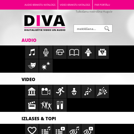
AUDIO IERAKSTU KATALOGS
VIDEO IERAKSTU KATALOGS
PAR PORTĀLU
Tulkošanu nodrošina Hugo.lv
AUDIO
VIDEO
IZLASES & TOPI