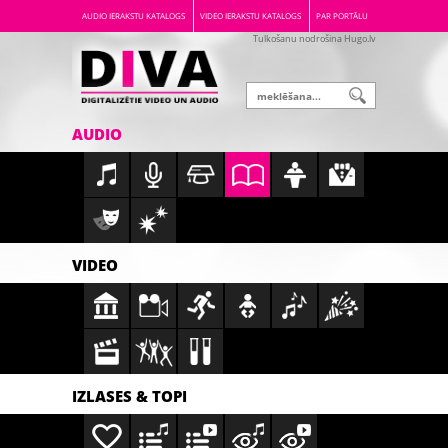
AUDIO IERAKSTU KATALOGS
VIDEO IERAKSTU KATALOGS
PAR PORTĀLU
Tulkošanu nodrošina Hugo.lv
AUDIO
VIDEO
IZLASES & TOPI