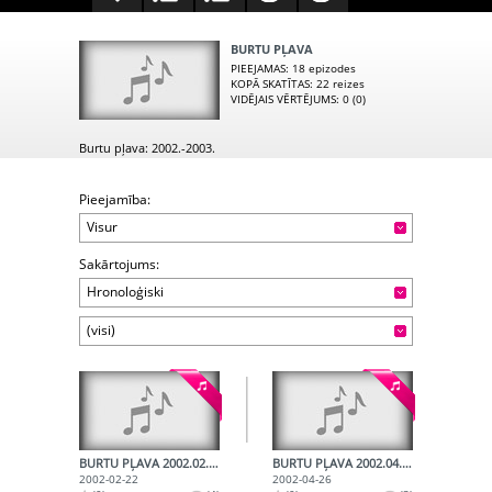
BURTU PĻAVA
PIEEJAMAS
: 18 epizodes
KOPĀ SKATĪTAS
: 22 reizes
VIDĒJAIS VĒRTĒJUMS
: 0 (0)
Burtu pļava: 2002.-2003.
Pieejamība:
Visur
Sakārtojums:
Hronoloģiski
(visi)
BURTU PĻAVA 2002.02.22.
BURTU PĻAVA 2002.04.26.
2002-02-22
2002-04-26