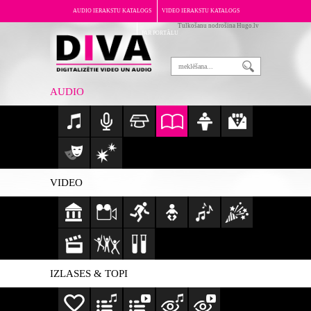
AUDIO IERAKSTU KATALOGS
VIDEO IERAKSTU KATALOGS
Tulkošanu nodrošina Hugo.lv
PAR PORTĀLU
AUDIO
VIDEO
IZLASES & TOPI