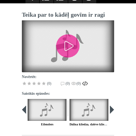
Teika par to kādēļ govīm ir ragi
Novērtēt:
(0)
(0)
(0)
Saistītās epizodes:
Eilenders
Dzilna kliedza, dzērve kliedza
Skaitāmpa