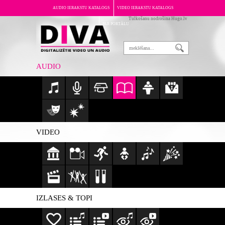
AUDIO IERAKSTU KATALOGS
VIDEO IERAKSTU KATALOGS
Tulkošanu nodrošina Hugo.lv
PAR PORTĀLU
AUDIO
VIDEO
IZLASES & TOPI