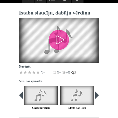
Istabu slaucīju, dabūju vērdiņu
Novērtēt:
(0)
(0)
(0)
Saistītās epizodes:
Stāsts par Rīgu
Stāsts par Rīgu
Es noķēru rai