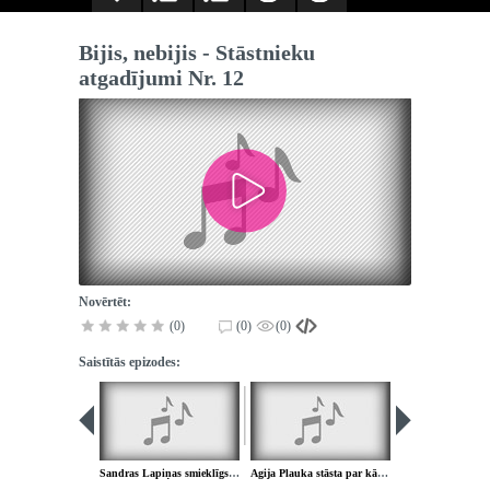
Bijis, nebijis - Stāstnieku
atgadījumi Nr. 12
Novērtēt:
(0)
(0)
(0)
Saistītās epizodes:
Sandras Lapiņas smieklīgs atgadījums no Ezeres
Agija Plauka stāsta par kāmīšiem