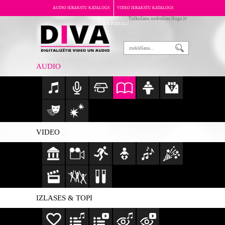
AUDIO IERAKSTU KATALOGS
VIDEO IERAKSTU KATALOGS
Tulkošanu nodrošina Hugo.lv
PAR PORTĀLU
AUDIO
VIDEO
IZLASES & TOPI