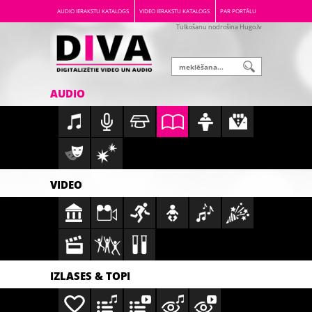
AUDIO IERAKSTU KATALOGS
VIDEO IERAKSTU KATALOGS
PAR PORTĀLU
Tulkošanu nodrošina Hugo.lv
AUDIO
VIDEO
IZLASES & TOPI