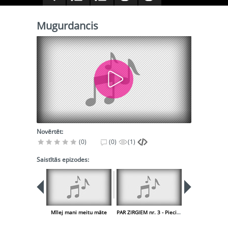
Mugurdancis
Novērtēt:
(0)
(0)
(1)
Saistītās epizodes:
Mīlej mani meitu māte
PAR ZIRGIEM nr. 3 - Pieci bēri kumeliņi