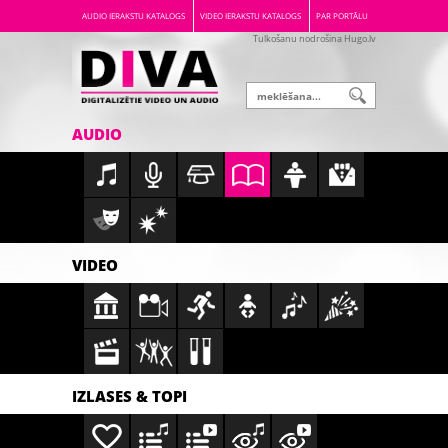
AUDIO IERAKSTU KATALOGS
VIDEO IERAKSTU KATALOGS
PAR PORTĀLU
Tulkošanu nodrošina Hugo.lv
AUDIO
VIDEO
IZLASES & TOPI