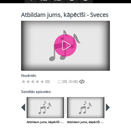
Atbildam jums, kāpēcīši - Sveces
Novērtēt:
(0)
(0)
(6)
Saistītās epizodes:
Atbildam jums, kāpēcīši - Jaungada tradicijas. Ķekatas
Atbildam jums, kāpēcīši - Anekdotes