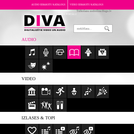
AUDIO IERAKSTU KATALOGS
VIDEO IERAKSTU KATALOGS
Tulkošanu nodrošina Hugo.lv
PAR PORTĀLU
AUDIO
VIDEO
IZLASES & TOPI