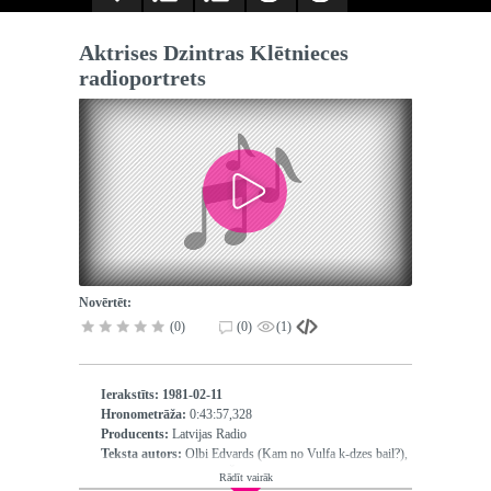
Aktrises Dzintras Klētnieces
radioportrets
Novērtēt:
(0)
(0)
(1)
Ierakstīts:
1981-02-11
Hronometrāža:
0:43:57,328
Producents:
Latvijas Radio
Teksta autors:
Olbi Edvards (Kam no Vulfa k-dzes bail?),
Gorkijs Maksims (Vasa Žeļeznova)
Rādīt vairāk