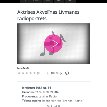
Aktrises Akvelīnas Līvmanes
radioportrets
Novērtēt:
(0)
(0)
(2)
Ierakstīts:
1983-06-14
Hronometrāža:
0:28:29,284
Producents:
Latvijas Radio
Teksta autors:
Ibsens Henriks (Brands), Rainis
(Jāzeps un viņa brāļi), Blaumanis Rūdolfs
Rādīt vairāk