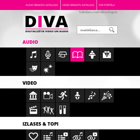
AUDIO IERAKSTU KATALOGS
VIDEO IERAKSTU KATALOGS
PAR PORTĀLU
Tulkošanu nodrošina Hugo.lv
AUDIO
VIDEO
IZLASES & TOPI