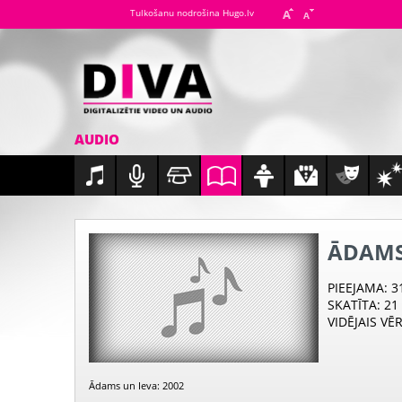
Tulkošanu nodrošina Hugo.lv
AUDIO
ĀDAMS
PIEEJAMA
: 
SKATĪTA
: 21
VIDĒJAIS VĒ
Ādams un Ieva: 2002