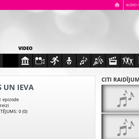
AUDIO 
VIDEO
CITI RAIDĪJU
 UN IEVA
31 epizode
 reizi
RTĒJUMS
: 0 (0)