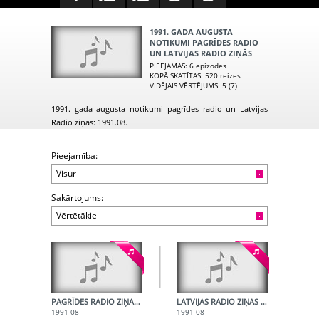
1991. GADA AUGUSTA
NOTIKUMI PAGRĪDES RADIO
UN LATVIJAS RADIO ZIŅĀS
PIEEJAMAS
: 6 epizodes
KOPĀ SKATĪTAS
: 520 reizes
VIDĒJAIS VĒRTĒJUMS
: 5 (7)
1991. gada augusta notikumi pagrīdes radio un Latvijas
Radio ziņās: 1991.08.
Pieejamība:
Visur
Sakārtojums:
Vērtētākie
PAGRĪDES RADIO ZIŅAS - DZ. KOLĀTS
LATVIJAS RADIO ZIŅAS 1991.G. AUGUSTĀ
1991-08
1991-08