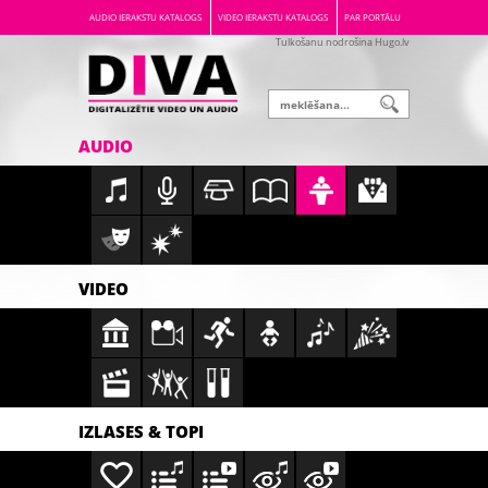
AUDIO IERAKSTU KATALOGS
VIDEO IERAKSTU KATALOGS
PAR PORTĀLU
Tulkošanu nodrošina Hugo.lv
AUDIO
VIDEO
IZLASES & TOPI