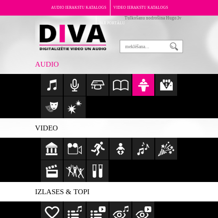
AUDIO IERAKSTU KATALOGS
VIDEO IERAKSTU KATALOGS
Tulkošanu nodrošina Hugo.lv
PAR PORTĀLU
AUDIO
VIDEO
IZLASES & TOPI