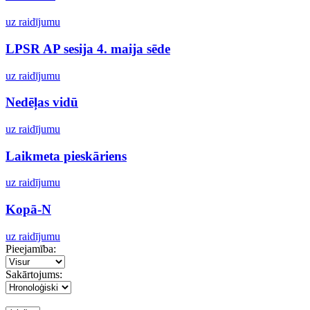
uz raidījumu
LPSR AP sesija 4. maija sēde
uz raidījumu
Nedēļas vidū
uz raidījumu
Laikmeta pieskāriens
uz raidījumu
Kopā-N
uz raidījumu
Pieejamība:
Sakārtojums: