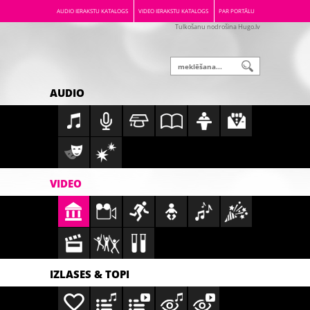
AUDIO IERAKSTU KATALOGS
VIDEO IERAKSTU KATALOGS
PAR PORTĀLU
Tulkošanu nodrošina Hugo.lv
AUDIO
VIDEO
IZLASES & TOPI