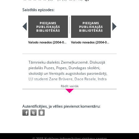
Saistītās epizodes:
PIEEJAMS
PIEEJAMS
PUBLISKAJĀS
PUBLISKAJĀS
BIBLIOTĒKĀS
BIBLIOTĒKĀS
Valodo novados (2004-02-21)
Valodo novados (2004-03-27)
Tāmnieku dialekts Ziemeļkurzemē. Diskusijā
piedalās Puzes, Popes, Dundagas skolēni,
skolotāji un Ventspils augstskolas pasniedzēji,
LU studenti Zane Brūvere, Dace Resele, Indra
Brūvere. Stāsta Puzes pagasta sociālā
Rādīt vairāk
darbiniece Skaidrīte Bruhanova, Puzes
iedzīvotāja Elza Dane, dialektoloģe Lidija
Leikuma, skolotāja Velta Akmene, Venspils
Autentificējies, ja vēlies pievienot komentāru:
augsskolas pasniedzēji, tulkotāji Astra
Skrābane, Jānis Sīlis, rakstniece Nora Ikstena,
Dundagas vidusskolas skolotāja Austra Auziņa,
Dundagas vidusskolas direktora vietniece Vaira
Kamara, Popes kultūras nama vadītāja Indra
Grosbārde, Puzes pagasta priekšsēdētājs Jānis
© 2015 Kultūras informācijas sistēmu centrs