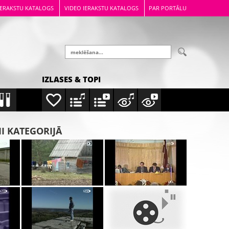
IERAKSTU KATALOGS
VIDEO IERAKSTU KATALOGS
PAR PORTĀLU
IZLASES & TOPI
MI KATEGORIJĀ