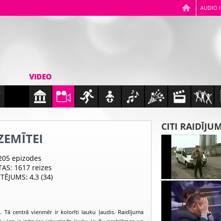
AUDIO 
VIDEO
CITI RAIDĪJU
ZEMĪTEI
 205 epizodes
TAS
: 1617 reizes
RTĒJUMS
: 4,3 (34)
 Tā centrā vienmēr ir kolorīti lauku ļaudis. Raidījuma