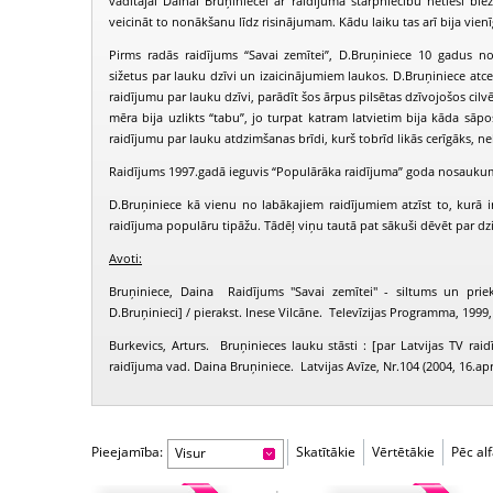
vadītājai Dainai Bruņiniecei ar raidījuma starpniecību netieši bi
veicināt to nonākšanu līdz risinājumam. Kādu laiku tas arī bija vien
Pirms radās raidījums “Savai zemītei”, D.Bruņiniece 10 gadus no
sižetus par lauku dzīvi un izaicinājumiem laukos. D.Bruņiniece atcer
raidījumu par lauku dzīvi, parādīt šos ārpus pilsētas dzīvojošos cil
mēra bija uzlikts “tabu”, jo turpat katram latvietim bija kāda sāp
raidījumu par lauku atdzimšanas brīdi, kurš tobrīd likās cerīgāks, nek
Raidījums 1997.gadā ieguvis “Populārāka raidījuma” goda nosaukum
D.Bruņiniece kā vienu no labākajiem raidījumiem atzīst to, kurā ir 
raidījuma populāru tipāžu. Tādēļ viņu tautā pat sākuši dēvēt par dzi
Avoti:
Bruņiniece, Daina Raidījums "Savai zemītei" - siltums un priek
D.Bruņinieci] / pierakst. Inese Vilcāne. Televīzijas Programma, 1999,
Burkevics, Arturs. Bruņinieces lauku stāsti : [par Latvijas TV raid
raidījuma vad. Daina Bruņiniece. Latvijas Avīze, Nr.104 (2004, 16.apr.
Pieejamība:
Skatītākie
Vērtētākie
Pēc al
Visur