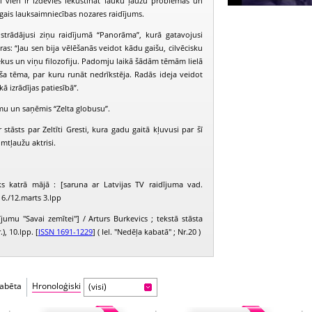
eži vien ir izdevies iekustināt lauku ļaužu problēmas un
īgais lauksaimniecības nozares raidījums.
strādājusi ziņu raidījumā “Panorāma”, kurā gatavojusi
as: “Jau sen bija vēlēšanās veidot kādu gaišu, cilvēcisku
vēkus un viņu filozofiju. Padomju laikā šādām tēmām lielā
oša tēma, par kuru runāt nedrīkstēja. Radās ideja veidot
ā izrādījas patiesībā”.
u un saņēmis “Zelta globusu”.
stāsts par Zeltīti Gresti, kura gadu gaitā kļuvusi par šī
mtļaužu aktrisi.
s katrā mājā : [saruna ar Latvijas TV raidījuma vad.
 6./12.marts 3.lpp
ījumu "Savai zemītei"] / Arturs Burkevics ; tekstā stāsta
), 10.lpp. [
ISSN 1691-1229
] ( Iel. "Nedēļa kabatā" ; Nr.20 )
fabēta
Hronoloģiski
(visi)