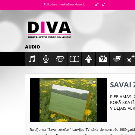
Tulkošanu nodrošina Hugo.lv
AUDIO
SAVAI 
PIEEJAMAS
:
KOPĀ SKATĪ
VIDĒJAIS VĒ
Raidījumu “Savai zemītei” Latvijas TV sāka demonstrēt 1989.gadā.