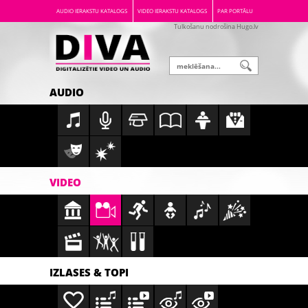
AUDIO IERAKSTU KATALOGS
VIDEO IERAKSTU KATALOGS
PAR PORTĀLU
Tulkošanu nodrošina Hugo.lv
AUDIO
VIDEO
IZLASES & TOPI