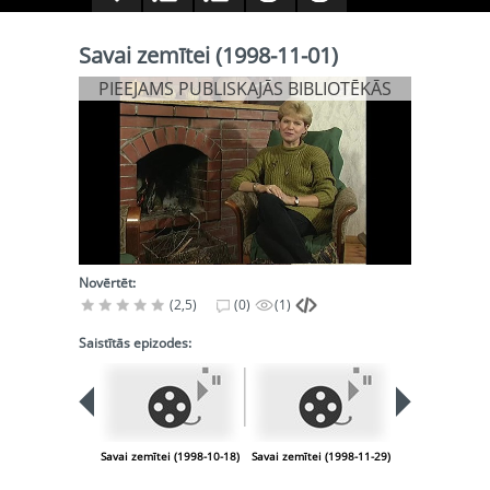
Savai zemītei (1998-11-01)
PIEEJAMS PUBLISKAJĀS BIBLIOTĒKĀS
Novērtēt:
(2,5)
(0)
(1)
Saistītās epizodes:
PIEEJA
PUBLISK
BIBLIOT
Savai zemītei (1998-10-18)
Savai zemītei (1998-11-29)
Savai zemītei (1