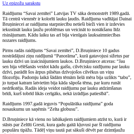
Uz epizožu sarakstu
Raidījumu “Savai zemītei” Latvijas TV sāka demonstrēt 1989.gadā.
Tā centrā vienmēr ir kolorīti lauku ļaudis. Raidījuma vadītājai Dainai
Bruņiniecei ar raidījuma starpniecību netieši bieži vien ir izdevies
iekustināt lauku ļaužu problēmas un veicināt to nonākšanu līdz
risinājumam. Kādu laiku tas arī bija vienīgais lauksaimniecības
nozares raidījums.
Pirms radās raidījums “Savai zemītei”, D.Bruņiniece 10 gadus
nostrādājusi ziņu raidījumā “Panorāma”, kurā gatavojusi sižetus par
lauku dzīvi un izaicinājumiem laukos. D.Bruņiniece atceras: “Jau
sen bija vēlēšanās veidot kādu gaišu, cilvēcisku raidījumu par lauku
dzīvi, parādīt šos ārpus pilsētas dzīvojošos cilvēkus un viņu
filozofiju. Padomju laikā šādām tēmām lielā mēra bija uzlikts “tabu”,
jo turpat katram latvietim bija kāda sāpoša tēma, par kuru runāt
nedrīkstēja. Radās ideja veidot raidījumu par lauku atdzimšanas
brīdi, kurš tobrīd likās cerīgāks, nekā izrādījas patiesībā”.
Raidījums 1997.gadā ieguvis “Populārāka raidījuma” goda
nosaukumu un saņēmis “Zelta globusu”.
D.Bruņiniece kā vienu no labākajiem raidījumiem atzīst to, kurā ir
stāsts par Zeltīti Gresti, kura gadu gaitā kļuvusi par šī raidījuma
populāru tipāžu. Tādēļ viņu tautā pat sākuši dēvēt par dzimtļaužu