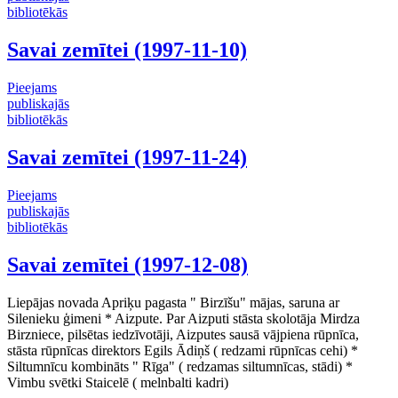
bibliotēkās
Savai zemītei (1997-11-10)
Pieejams
publiskajās
bibliotēkās
Savai zemītei (1997-11-24)
Pieejams
publiskajās
bibliotēkās
Savai zemītei (1997-12-08)
Liepājas novada Apriķu pagasta " Birzīšu" mājas, saruna ar
Silenieku ģimeni * Aizpute. Par Aizputi stāsta skolotāja Mirdza
Birzniece, pilsētas iedzīvotāji, Aizputes sausā vājpiena rūpnīca,
stāsta rūpnīcas direktors Egils Ādiņš ( redzami rūpnīcas cehi) *
Siltumnīcu kombināts " Rīga" ( redzamas siltumnīcas, stādi) *
Vimbu svētki Staicelē ( melnbalti kadri)