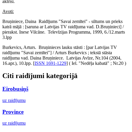
aktrisi.
Avoti:
Bruņiniece, Daina Raidījums "Savai zemītei" - siltums un prieks
katrā mājā : [saruna ar Latvijas TV raidījuma vad. D.Bruņinieci] /
pierakst. Inese Vilcāne. Televīzijas Programma, 1999, 6./12.marts
3.lpp
Burkevics, Arturs. Bruņinieces lauku stāsti : [par Latvijas TV
raidījumu "Savai zemītei"] / Arturs Burkevics ; tekstā stāsta
raidījuma vad. Daina Bruņiniece. Latvijas Avīze, Nr.104 (2004,
16.apr.), 10.lpp. [
ISSN 1691-1229
] ( Iel. "Nedēļa kabatā" ; Nr.20 )
Citi raidījumi kategorijā
Eirobusiņš
uz raidījumu
Province
uz raidījumu