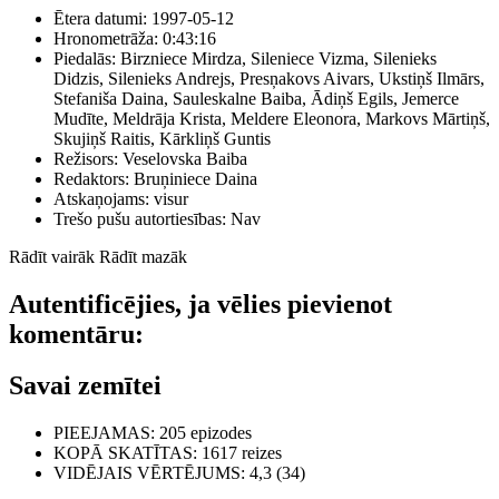
Ētera datumi:
1997-05-12
Hronometrāža:
0:43:16
Piedalās:
Birzniece Mirdza, Sileniece Vizma, Silenieks
Didzis, Silenieks Andrejs, Presņakovs Aivars, Ukstiņš Ilmārs,
Stefaniša Daina, Sauleskalne Baiba, Ādiņš Egils, Jemerce
Mudīte, Meldrāja Krista, Meldere Eleonora, Markovs Mārtiņš,
Skujiņš Raitis, Kārkliņš Guntis
Režisors:
Veselovska Baiba
Redaktors:
Bruņiniece Daina
Atskaņojams:
visur
Trešo pušu autortiesības:
Nav
Rādīt vairāk
Rādīt mazāk
Autentificējies, ja vēlies pievienot
komentāru:
Savai zemītei
PIEEJAMAS
: 205 epizodes
KOPĀ SKATĪTAS
: 1617 reizes
VIDĒJAIS VĒRTĒJUMS
: 4,3 (34)