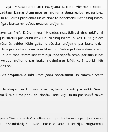
 Latvijas TV sāka demonstrēt 1989.gadā. Tā centrā vienmēr ir kolorīti
adītājai Dainai Bruņiniecei ar raidījuma starpniecību netieši bieži
āt lauku ļaužu problēmas un veicināt to nonākšanu līdz risinājumam.
enīgais lauksaimniecības nozares raidījums.
Savai zemītei”, D.Bruņiniece 10 gadus nostrādājusi ziņu raidījumā
usi sižetus par lauku dzīvi un izaicinājumiem laukos. D.Bruņiniece
ēlēšanās veidot kādu gaišu, cilvēcisku raidījumu par lauku dzīvi,
s dzīvojošos cilvēkus un viņu filozofiju. Padomju laikā šādām tēmām
abu”, jo turpat katram latvietim bija kāda sāpoša tēma, par kuru runāt
a veidot raidījumu par lauku atdzimšanas brīdi, kurš tobrīd likās
tiesībā”.
guvis “Populārāka raidījuma” goda nosaukumu un saņēmis “Zelta
PIEEJAMS
PIEEJ
PUBLISKAJĀS
PUBLISK
labākajiem raidījumiem atzīst to, kurā ir stāsts par Zeltīti Gresti,
BIBLIOTĒKĀS
BIBLIOT
par šī raidījuma populāru tipāžu. Tādēļ viņu tautā pat sākuši dēvēt
avai zemītei (1996-09-30)
Savai zemītei (1996-10-28)
Savai zemītei (
jums "Savai zemītei" - siltums un prieks katrā mājā : [saruna ar
d. D.Bruņinieci] / pierakst. Inese Vilcāne. Televīzijas Programma,