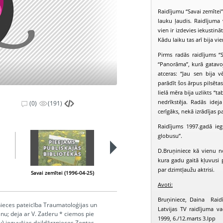
Raidījumu “Savai zemītei”
lauku ļaudis. Raidījuma v
vien ir izdevies iekustin
Kādu laiku tas arī bija vi
Pirms radās raidījums “
“Panorāma”, kurā gatavoj
atceras: “Jau sen bija v
parādīt šos ārpus pilsēta
lielā mēra bija uzlikts “t
nedrīkstēja. Radās idej
(0)
(191)
cerīgāks, nekā izrādījas pa
Raidījums 1997.gadā ie
globusu”.
PIEEJAMS
PIEEJAMS
PUBLISKAJĀS
PUBLISKAJĀS
D.Bruņiniece kā vienu no 
BIBLIOTĒKĀS
BIBLIOTĒKĀS
kura gadu gaitā kļuvusi 
par dzimtļaužu aktrisi.
Savai zemītei (1996-04-25)
Savai zemītei (1996-06-29)
S
Avoti:
Bruņiniece, Daina Raidī
nieces pateicība Traumatoloģijas un
Latvijas TV raidījuma va
nu; deja ar V. Zatleru * ciemos pie
1999, 6./12.marts 3.lpp
u) ieguvējas daiļdārznieces Zentas