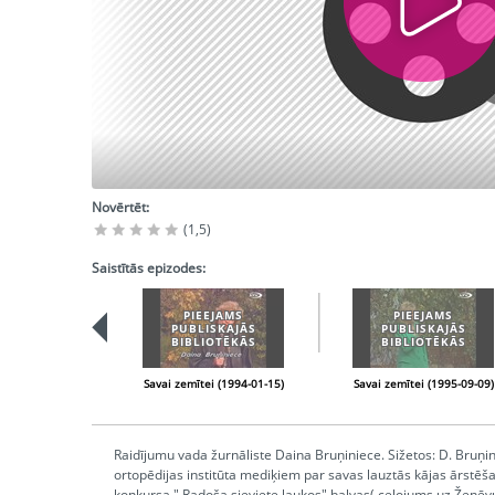
Novērtēt:
(1,5)
Saistītās epizodes:
PIEEJAMS
PIEEJAMS
PUBLISKAJĀS
PUBLISKAJĀS
BIBLIOTĒKĀS
BIBLIOTĒKĀS
Savai zemītei (1994-01-15)
Savai zemītei (1995-09-09)
Raidījumu vada žurnāliste Daina Bruņiniece. Sižetos: D. Bruņi
ortopēdijas institūta mediķiem par savas lauztās kājas ārstēša
konkursa " Radoša sieviete laukos" balvas( ceļojums uz Ženēv