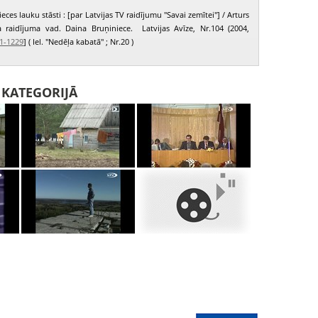
eces lauku stāsti : [par Latvijas TV raidījumu "Savai zemītei"] / Arturs
ta raidījuma vad. Daina Bruņiniece. Latvijas Avīze, Nr.104 (2004,
1-1229
] ( Iel. "Nedēļa kabatā" ; Nr.20 )
I KATEGORIJĀ