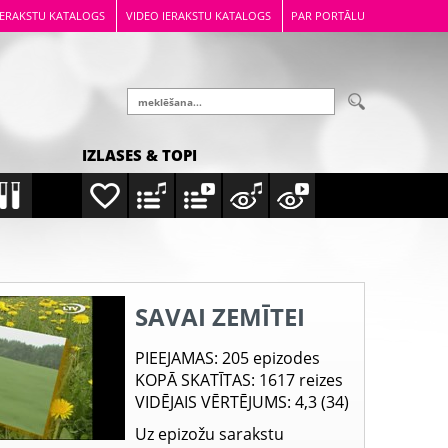
IERAKSTU KATALOGS
VIDEO IERAKSTU KATALOGS
PAR PORTĀLU
IZLASES & TOPI
SAVAI ZEMĪTEI
PIEEJAMAS
: 205 epizodes
KOPĀ SKATĪTAS
: 1617 reizes
VIDĒJAIS VĒRTĒJUMS
: 4,3 (34)
Uz epizožu sarakstu