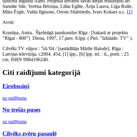
uzticēta Ingunai Aarei. Projekta ietvaros savas idejas realizējusi arī
Sarmīte Sīle, Verēna Bērziņa, Lilita Eglīte, Ārija Lauva, Līga Rulle,
Māra Ērgle, Valda Ilgisone, Orests Silabriedis, Ivars Kokars u.c. [
1
]
Avoti:
Krastiņa, Antra. Šķelmīgā jaunkundze Rīga : [Sakarā ar projektu
"Rīgai - 800"] Diena, 1997, 17.janv. 8.lpp. ( Piel. "Izklaide. TV" ).
Cilvēki TV viļņos : '54-'04 / [sastādītāja Mārīte Balode]. Rīga :
Latvijas televīzija, c2004. 454, [1] lpp., [6] lpp. iel. : il., portr. ; 25
cm. ISBN 9984196240.
Citi raidījumi kategorijā
Eirobusiņš
uz raidījumu
No trešās puses
uz raidījumu
Cilvēks zvēru pasaulē