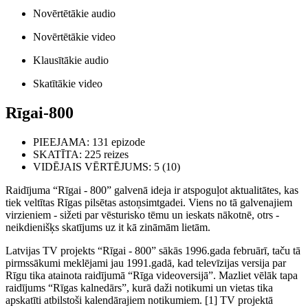
Novērtētākie audio
Novērtētākie video
Klausītākie audio
Skatītākie video
Rīgai-800
PIEEJAMA
: 131 epizode
SKATĪTA
: 225 reizes
VIDĒJAIS VĒRTĒJUMS
: 5 (10)
Raidījuma “Rīgai - 800” galvenā ideja ir atspoguļot aktualitātes, kas
tiek veltītas Rīgas pilsētas astoņsimtgadei. Viens no tā galvenajiem
virzieniem - sižeti par vēsturisko tēmu un ieskats nākotnē, otrs -
neikdienišķs skatījums uz it kā zināmām lietām.
Latvijas TV projekts “Rīgai - 800” sākās 1996.gada februārī, taču tā
pirmssākumi meklējami jau 1991.gadā, kad televīzijas versija par
Rīgu tika atainota raidījumā “Rīga videoversijā”. Mazliet vēlāk tapa
raidījums “Rīgas kalnedārs”, kurā daži notikumi un vietas tika
apskatīti atbilstoši kalendārajiem notikumiem. [1] TV projektā