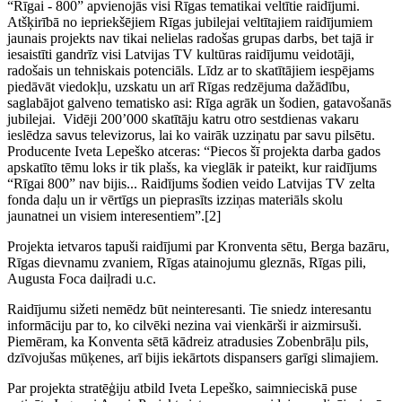
“Rīgai - 800” apvienojās visi Rīgas tematikai veltītie raidījumi.
Atšķirībā no iepriekšējiem Rīgas jubilejai veltītajiem raidījumiem
jaunais projekts nav tikai nelielas radošas grupas darbs, bet tajā ir
iesaistīti gandrīz visi Latvijas TV kultūras raidījumu veidotāji,
radošais un tehniskais potenciāls. Līdz ar to skatītājiem iespējams
piedāvāt viedokļu, uzskatu un arī Rīgas redzējuma dažādību,
saglabājot galveno tematisko asi: Rīga agrāk un šodien, gatavošanās
jubilejai. Vidēji 200’000 skatītāju katru otro sestdienas vakaru
ieslēdza savus televizorus, lai ko vairāk uzziņatu par savu pilsētu.
Producente Iveta Lepeško atceras: “Piecos šī projekta darba gados
apskatīto tēmu loks ir tik plašs, ka vieglāk ir pateikt, kur raidījums
“Rīgai 800” nav bijis... Raidījums šodien veido Latvijas TV zelta
fonda daļu un ir vērtīgs un pieprasīts izziņas materiāls skolu
jaunatnei un visiem interesentiem”.[2]
Projekta ietvaros tapuši raidījumi par Kronventa sētu, Berga bazāru,
Rīgas dievnamu zvaniem, Rīgas atainojumu gleznās, Rīgas pili,
Augusta Foca daiļradi u.c.
Raidījumu sižeti nemēdz būt neinteresanti. Tie sniedz interesantu
informāciju par to, ko cilvēki nezina vai vienkārši ir aizmirsuši.
Piemēram, ka Konventa sētā kādreiz atradusies Zobenbrāļu pils,
dzīvojušas mūķenes, arī bijis iekārtots dispansers garīgi slimajiem.
Par projekta stratēģiju atbild Iveta Lepeško, saimnieciskā puse