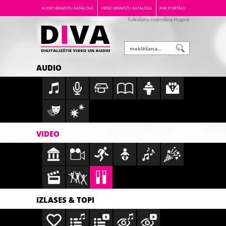
AUDIO IERAKSTU KATALOGS
VIDEO IERAKSTU KATALOGS
PAR PORTĀLU
Tulkošanu nodrošina Hugo.lv
AUDIO
VIDEO
IZLASES & TOPI