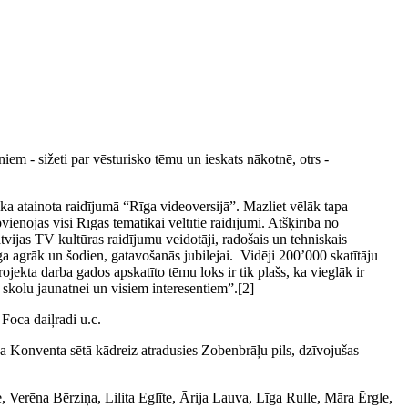
niem - sižeti par vēsturisko tēmu un ieskats nākotnē, otrs -
ka atainota raidījumā “Rīga videoversijā”. Mazliet vēlāk tapa
ienojās visi Rīgas tematikai veltītie raidījumi. Atšķirībā no
Latvijas TV kultūras raidījumu veidotāji, radošais un tehniskais
ga agrāk un šodien, gatavošanās jubilejai. Vidēji 200’000 skatītāju
ojekta darba gados apskatīto tēmu loks ir tik plašs, ka vieglāk ir
s skolu jaunatnei un visiem interesentiem”.[2]
Foca daiļradi u.c.
 ka Konventa sētā kādreiz atradusies Zobenbrāļu pils, dzīvojušas
le, Verēna Bērziņa, Lilita Eglīte, Ārija Lauva, Līga Rulle, Māra Ērgle,