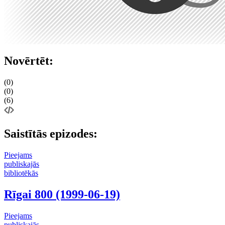
Novērtēt:
(0)
(0)
(6)
Saistītās epizodes:
Pieejams
publiskajās
bibliotēkās
Rīgai 800 (1999-06-19)
Pieejams
publiskajās