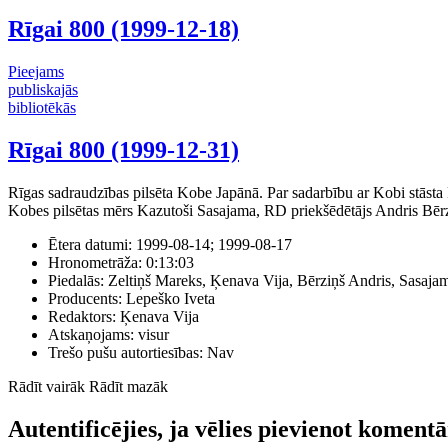
Rīgai 800 (1999-12-18)
Pieejams
publiskajās
bibliotēkās
Rīgai 800 (1999-12-31)
Rīgas sadraudzības pilsēta Kobe Japānā. Par sadarbību ar Kobi stāsta 
Kobes pilsētas mērs Kazutoši Sasajama, RD priekšēdētājs Andris Bērz
Ētera datumi:
1999-08-14; 1999-08-17
Hronometrāža:
0:13:03
Piedalās:
Zeltiņš Mareks, Ķenava Vija, Bērziņš Andris, Sasaj
Producents:
Lepeško Iveta
Redaktors:
Ķenava Vija
Atskaņojams:
visur
Trešo pušu autortiesības:
Nav
Rādīt vairāk
Rādīt mazāk
Autentificējies, ja vēlies pievienot koment