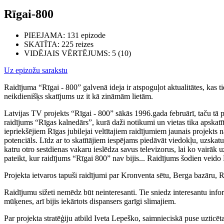
Rīgai-800
PIEEJAMA
: 131 epizode
SKATĪTA
: 225 reizes
VIDĒJAIS VĒRTĒJUMS
: 5 (10)
Uz epizožu sarakstu
Raidījuma “Rīgai - 800” galvenā ideja ir atspoguļot aktualitātes, kas ti
neikdienišķs skatījums uz it kā zināmām lietām.
Latvijas TV projekts “Rīgai - 800” sākās 1996.gada februārī, taču tā 
raidījums “Rīgas kalnedārs”, kurā daži notikumi un vietas tika apskatīt
iepriekšējiem Rīgas jubilejai veltītajiem raidījumiem jaunais projekts na
potenciāls. Līdz ar to skatītājiem iespējams piedāvāt viedokļu, uzskat
katru otro sestdienas vakaru ieslēdza savus televizorus, lai ko vairāk u
pateikt, kur raidījums “Rīgai 800” nav bijis... Raidījums šodien veido 
Projekta ietvaros tapuši raidījumi par Kronventa sētu, Berga bazāru, 
Raidījumu sižeti nemēdz būt neinteresanti. Tie sniedz interesantu info
mūķenes, arī bijis iekārtots dispansers garīgi slimajiem.
Par projekta stratēģiju atbild Iveta Lepeško, saimnieciskā puse uzticēta