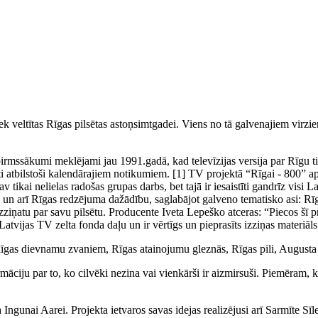
ek veltītas Rīgas pilsētas astoņsimtgadei. Viens no tā galvenajiem virzie
pirmssākumi meklējami jau 1991.gadā, kad televīzijas versija par Rīgu ti
i atbilstoši kalendārajiem notikumiem. [1] TV projektā “Rīgai - 800” apv
v tikai nelielas radošas grupas darbs, bet tajā ir iesaistīti gandrīz visi 
u un arī Rīgas redzējuma dažādību, saglabājot galveno tematisko asi: Rī
zziņatu par savu pilsētu. Producente Iveta Lepeško atceras: “Piecos šī pr
Latvijas TV zelta fonda daļu un ir vērtīgs un pieprasīts izziņas materiāl
Rīgas dievnamu zvaniem, Rīgas atainojumu gleznās, Rīgas pili, Augusta 
rmāciju par to, ko cilvēki nezina vai vienkārši ir aizmirsuši. Piemēram,
 Ingunai Aarei. Projekta ietvaros savas idejas realizējusi arī Sarmīte Sī