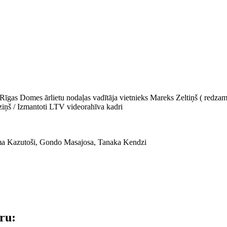
Rīgas Domes ārlietu nodaļas vadītāja vietnieks Mareks Zeltiņš ( redzam
iņš / Izmantoti LTV videorahīva kadri
ama Kazutoši, Gondo Masajosa, Tanaka Kendzi
āru: