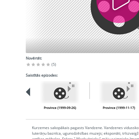
Novērtēt:
(5)
Saistītās epizodes:
Province (1999-09-26)
Province (1999-11-17)
Kurzemes sakopākais pagasts Vandzene. Vandzenes vidusskol
luterāņu baznīca, ugunsdzēsības muzejs; eksponāti, trīszvaigž
antīkas mēbeles. Stāsta " Mazkuģnieku" māju saimnieks Imants