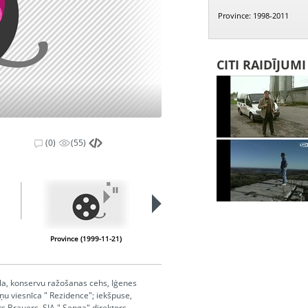
Province: 1998-2011
CITI RAIDĪJUM
(0)
(55)
PIEEJAMS
PUBLISKAJĀS
BIBLIOTĒKĀS
Province (1999-11-21)
Province (1999-12-05)
a, konservu ražošanas cehs, Iģenes
ņu viesnīca " Rezidence"; iekšpuse,
 Brauers, SIA " Senga" direktors