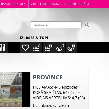
IERAKSTU KATALOGS
VIDEO IERAKSTU KATALOGS
PAR PORTĀLU
IZLASES & TOPI
PROVINCE
PIEEJAMAS
: 446 epizodes
KOPĀ SKATĪTAS
: 6482 reizes
VIDĒJAIS VĒRTĒJUMS
: 4,7 (96)
Uz epizožu sarakstu