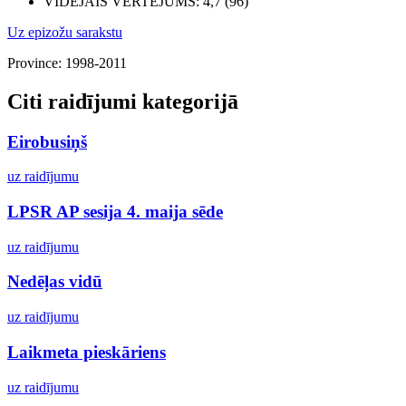
VIDĒJAIS VĒRTĒJUMS
: 4,7 (96)
Uz epizožu sarakstu
Province: 1998-2011
Citi raidījumi kategorijā
Eirobusiņš
uz raidījumu
LPSR AP sesija 4. maija sēde
uz raidījumu
Nedēļas vidū
uz raidījumu
Laikmeta pieskāriens
uz raidījumu