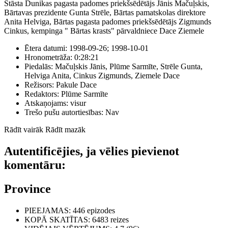
Stāsta Dunikas pagasta padomes priekšsēdētājs Jānis Mačuļskis,
Bārtavas prezidente Gunta Strēle, Bārtas pamatskolas direktore
Anita Helviga, Bārtas pagasta padomes priekšsēdētājs Zigmunds
Cinkus, kempinga " Bārtas krasts" pārvaldniece Dace Ziemele
Ētera datumi:
1998-09-26; 1998-10-01
Hronometrāža:
0:28:21
Piedalās:
Mačuļskis Jānis, Plūme Sarmīte, Strēle Gunta,
Helviga Anita, Cinkus Zigmunds, Ziemele Dace
Režisors:
Pakule Dace
Redaktors:
Plūme Sarmīte
Atskaņojams:
visur
Trešo pušu autortiesības:
Nav
Rādīt vairāk
Rādīt mazāk
Autentificējies, ja vēlies pievienot
komentāru:
Province
PIEEJAMAS
: 446 epizodes
KOPĀ SKATĪTAS
: 6483 reizes